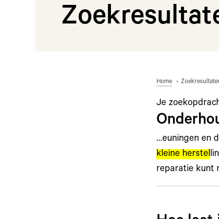
Zoekresultat
Home
Zoekresultate
Je zoekopdrac
Onderhou
…euningen en d
kleine herstel
li
reparatie kunt 