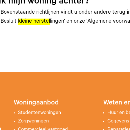
ik mijn woning achter?
Bovenstaande richtlijnen vindt u onder andere terug i
‘Besluit
kleine herstel
lingen' en onze 'Algemene voorw
Woningaanbod
Weten en
Studentenwoningen
Huur en b
Zorgwoningen
Gegevens 