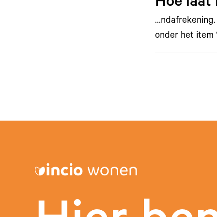
Hoe laat 
…ndafrekening. 
onder het item 