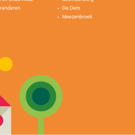
s en onderhoud
Beemdenborg
randeren
De Dem
Meezenbroek