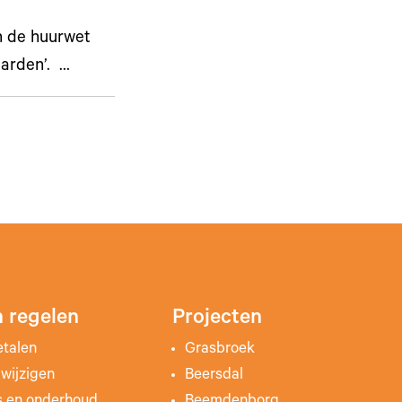
n de huurwet
aarden’. …
 regelen
Projecten
etalen
Grasbroek
wijzigen
Beersdal