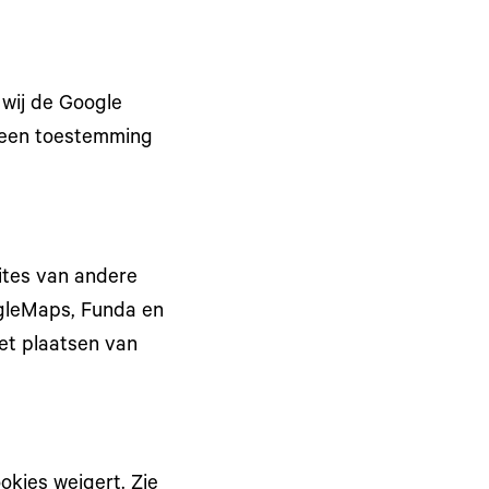
 wij de Google
k geen toestemming
ites van andere
ogleMaps, Funda en
et plaatsen van
okies weigert. Zie