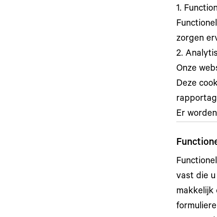
1. Functio
Functionel
zorgen er
2. Analyti
Onze webs
Deze cooki
rapportag
Er worden
Function
Functione
vast die 
makkelijk
formulier