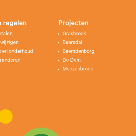
 regelen
Projecten
etalen
Grasbroek
wijzigen
Beersdal
s en onderhoud
Beemdenborg
randeren
De Dem
Meezenbroek