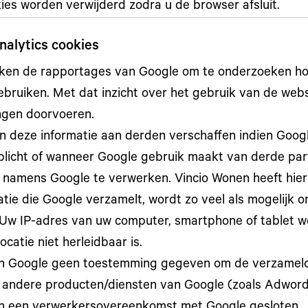
ies worden verwijderd zodra u de browser afsluit.
nalytics cookies
iken de rapportages van Google om te onderzoeken h
ebruiken. Met dat inzicht over het gebruik van de webs
ngen doorvoeren.
n deze informatie aan derden verschaffen indien Googl
plicht of wanneer Google gebruik maakt van derde par
e namens Google te verwerken. Vincio Wonen heeft hier
atie die Google verzamelt, wordt zo veel als mogelijk 
Uw IP-adres van uw computer, smartphone of tablet 
ocatie niet herleidbaar is.
n Google geen toestemming gegeven om de verzamel
 andere producten/diensten van Google (zoals Adwords,
n een verwerkersovereenkomst met Google gesloten.