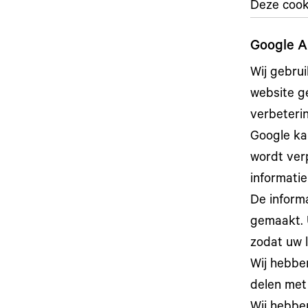
Deze cook
Google A
Wij gebru
website g
verbeteri
Google ka
wordt ver
informati
De inform
gemaakt. 
zodat uw l
Wij hebbe
delen met
Wij hebbe