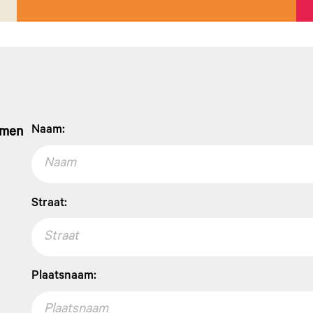
Naam:
nemen
Straat:
Plaatsnaam: