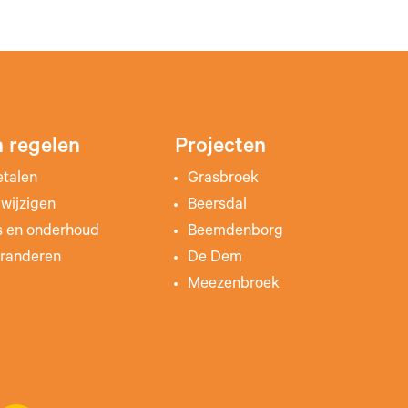
 regelen
Projecten
etalen
Grasbroek
wijzigen
Beersdal
s en onderhoud
Beemdenborg
randeren
De Dem
Meezenbroek