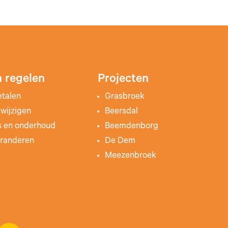
 regelen
Projecten
etalen
Grasbroek
wijzigen
Beersdal
s en onderhoud
Beemdenborg
randeren
De Dem
Meezenbroek