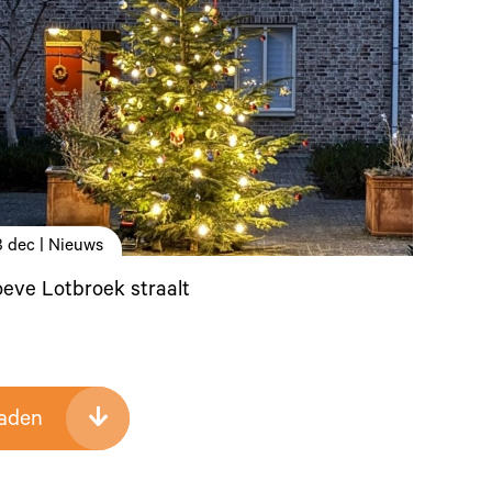
8 dec | Nieuws
eve Lotbroek straalt
laden