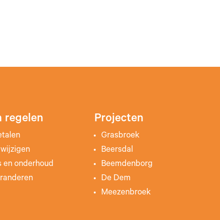
 regelen
Projecten
etalen
Grasbroek
wijzigen
Beersdal
s en onderhoud
Beemdenborg
randeren
De Dem
Meezenbroek