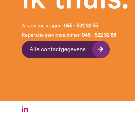
ik thuis.
Algemene vragen:
045 - 522 32 55
Reparatie servicenummer:
045 - 522 32 88
Alle contactgegevens