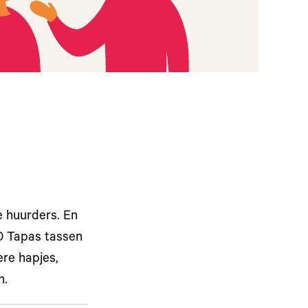
e huurders. En
40 Tapas tassen
ere hapjes,
n.