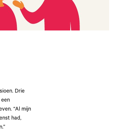
ioen. Drie
 een
ven. “Al mijn
enst had,
n.”