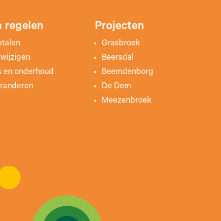
 regelen
Projecten
etalen
Grasbroek
wijzigen
Beersdal
s en onderhoud
Beemdenborg
randeren
De Dem
Meezenbroek