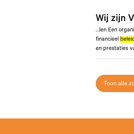
Wij zijn 
…len Een organ
financieel
belei
en prestaties 
Toon alle z