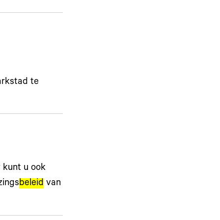
arkstad te
r kunt u ook
zings
beleid
van