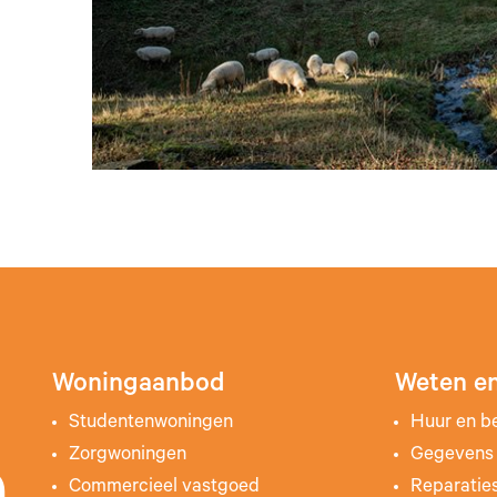
Woningaanbod
Weten en
Studentenwoningen
Huur en b
Zorgwoningen
Gegevens 
Commercieel vastgoed
Reparatie