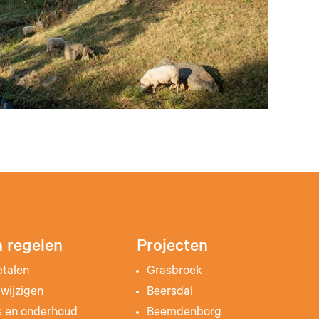
 regelen
Projecten
etalen
Grasbroek
wijzigen
Beersdal
s en onderhoud
Beemdenborg