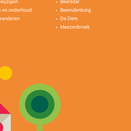
wijzigen
Beersdal
s en onderhoud
Beemdenborg
randeren
De Dem
Meezenbroek