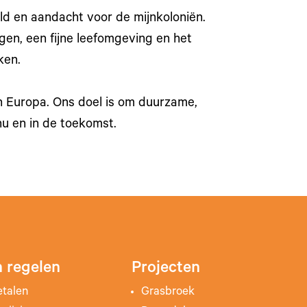
d en aandacht voor de mijnkoloniën.
en, een fijne leefomgeving en het
ken.
 en Europa. Ons doel is om duurzame,
u en in de toekomst.
 regelen
Projecten
etalen
Grasbroek