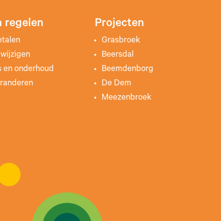
 regelen
Projecten
etalen
Grasbroek
wijzigen
Beersdal
s en onderhoud
Beemdenborg
randeren
De Dem
Meezenbroek