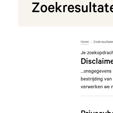
Zoekresultat
Home
Zoekresultate
Je zoekopdrac
Disclaim
…onsgegevens v
bestrijding van
verwerken we n