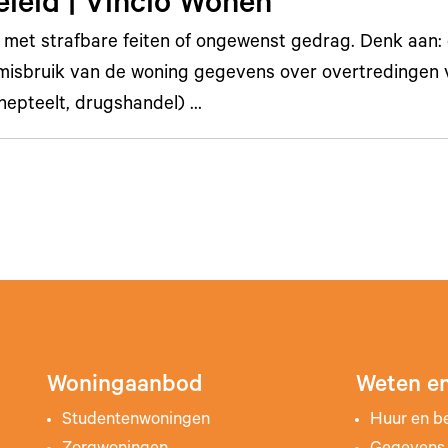
eleid | Vincio Wonen
met strafbare feiten of ongewenst gedrag. Denk aan:
misbruik van de woning gegevens over overtredingen 
epteelt, drugshandel) …
Woningaanbod
Weten en
Studentenwoningen
Huur en b