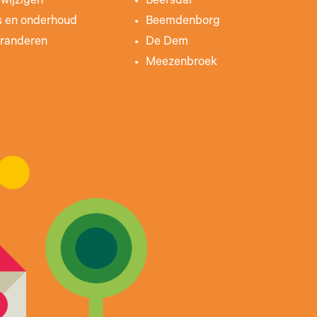
wijzigen
Beersdal
s en onderhoud
Beemdenborg
randeren
De Dem
Meezenbroek