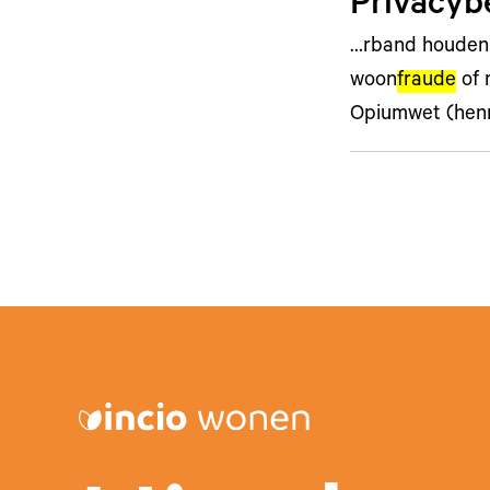
Privacyb
…rband houden 
woon
fraude
of 
Opiumwet (henn