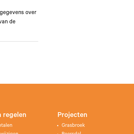
 gegevens over
van de
 regelen
Projecten
etalen
Grasbroek