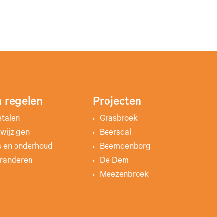
 regelen
Projecten
etalen
Grasbroek
wijzigen
Beersdal
s en onderhoud
Beemdenborg
randeren
De Dem
Meezenbroek