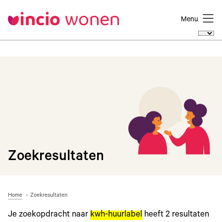
Menu
Zoekresultaten
Home
Zoekresultaten
Je zoekopdracht naar
kwh-huurlabel
heeft
2
resultaten