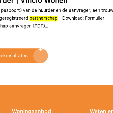
der | Vincio Wonen
f paspoort) van de huurder en de aanvrager; een trou
 geregistreerd
partnerschap
. Download: Formulier
hap aanvragen (PDF)…
oekresultaten
Woningaanbod
Weten en