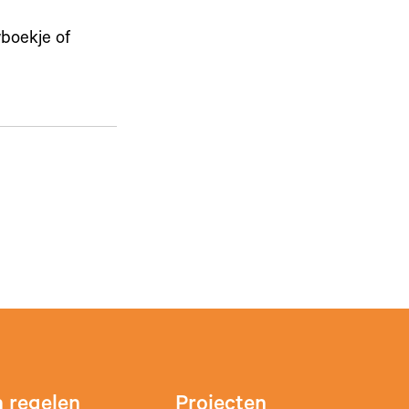
wboekje of
 regelen
Projecten