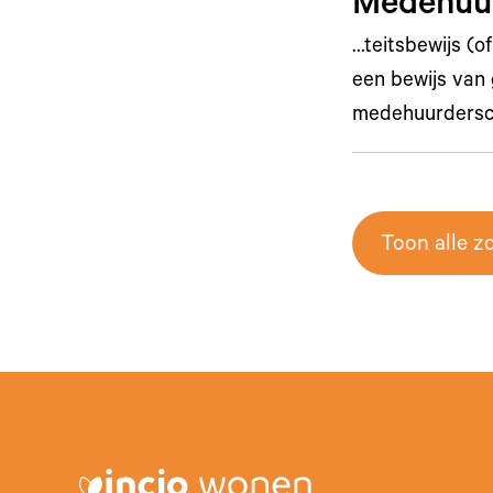
Medehuur
…teitsbewijs (o
een bewijs van
medehuurdersc
Toon alle z