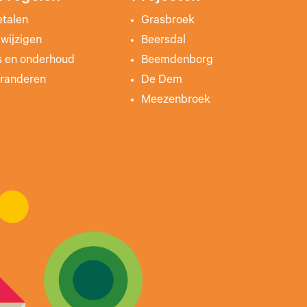
etalen
Grasbroek
wijzigen
Beersdal
s en onderhoud
Beemdenborg
randeren
De Dem
Meezenbroek