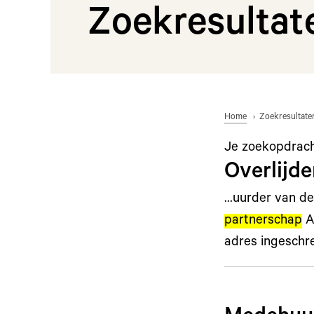
Zoekresultat
Home
Zoekresultate
Je zoekopdrac
Overlijde
…uurder van de 
partnerschap
Al
adres ingeschre