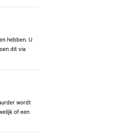
ten hebben. U
en dit via
urder wordt
elijk of een