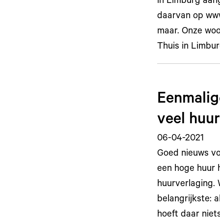
in Limburg aang
daarvan op www.
maar. Onze woo
Thuis in Limbur
Eenmalig
veel huu
06-04-2021
Goed nieuws vo
een hoge huur h
huurverlaging.
belangrijkste: 
hoeft daar niet