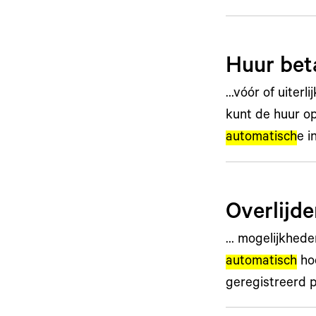
Huur bet
…vóór of uiter
kunt de huur o
automatisch
e i
Overlijde
… mogelijkhed
automatisch
hoo
geregistreerd 