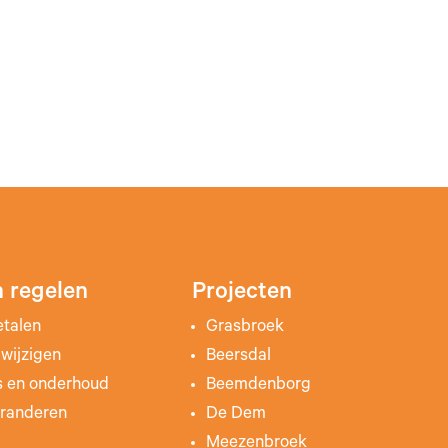
 regelen
Projecten
etalen
Grasbroek
wijzigen
Beersdal
s en onderhoud
Beemdenborg
randeren
De Dem
Meezenbroek