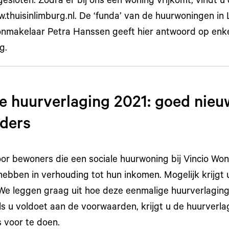
esloten. Zodra er bij ons een woning vrijkomt, vindt u
thuisinlimburg.nl. De ‘funda’ van de huurwoningen in
nmakelaar Petra Hanssen geeft hier antwoord op enk
g.
e huurverlaging 2021: goed nieu
rders
or bewoners die een sociale huurwoning bij Vincio Wo
ebben in verhouding tot hun inkomen. Mogelijk krijgt
 We leggen graag uit hoe deze eenmalige huurverlaging
als u voldoet aan de voorwaarden, krijgt u de huurverla
s voor te doen.