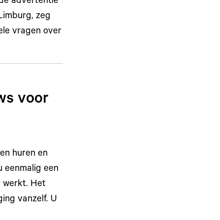
 de advertentie
 Limburg, zeg
ele vragen over
ws voor
nen huren en
 u eenmalig een
 werkt. Het
ging vanzelf. U