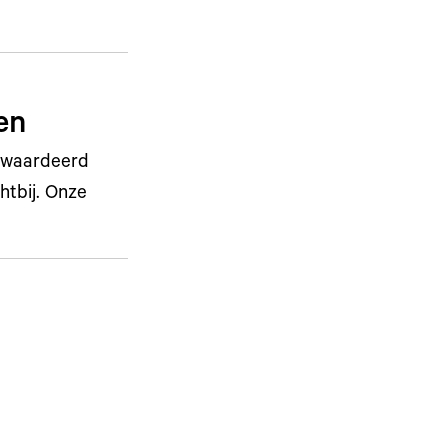
en
gewaardeerd
htbij. Onze