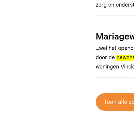
zorg en onders
Mariagew
…wel het openb
door de
bewon
woningen Vinci
Toon alle z