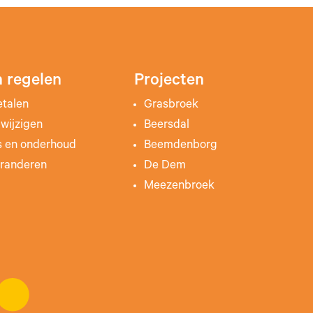
 regelen
Projecten
etalen
Grasbroek
wijzigen
Beersdal
s en onderhoud
Beemdenborg
randeren
De Dem
Meezenbroek