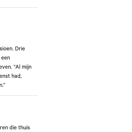
ioen. Drie
 een
ven. “Al mijn
enst had,
n.”
en die thuis