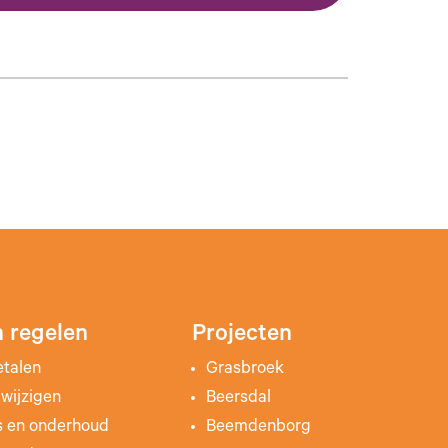
 regelen
Projecten
etalen
Grasbroek
wijzigen
Beersdal
s en onderhoud
Beemdenborg