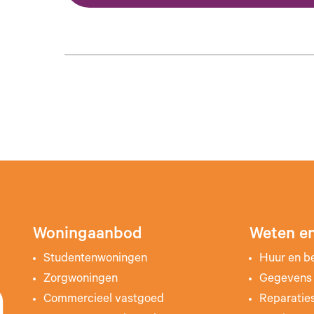
Woningaanbod
Weten en
Studentenwoningen
Huur en b
Zorgwoningen
Gegevens 
n
Commercieel vastgoed
Reparatie